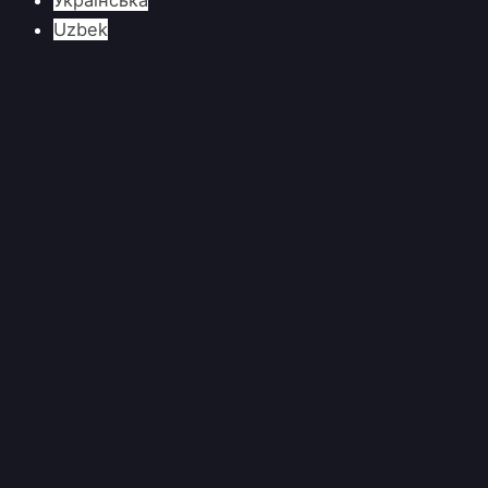
Українська
Uzbek