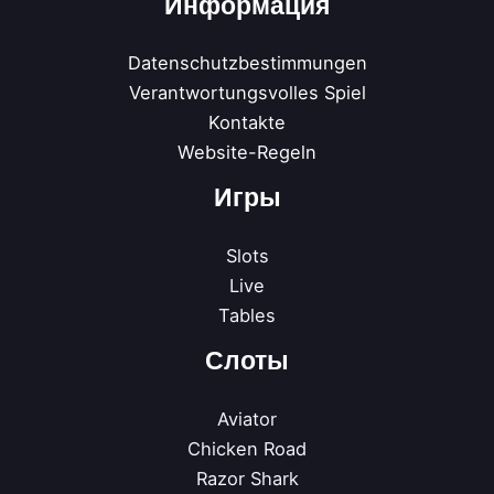
Информация
Datenschutzbestimmungen
Verantwortungsvolles Spiel
Kontakte
Website-Regeln
Игры
Slots
Live
Tables
Слоты
Aviator
Chicken Road
Razor Shark