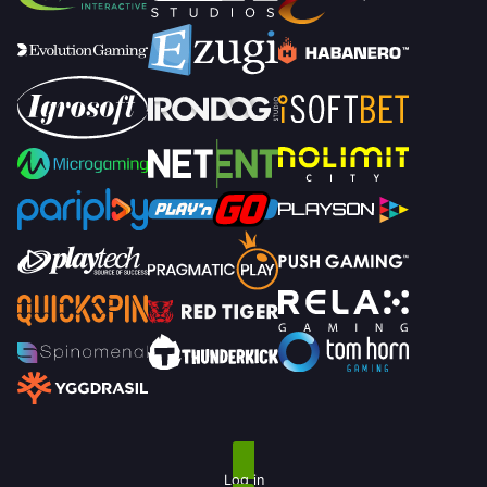
Log in