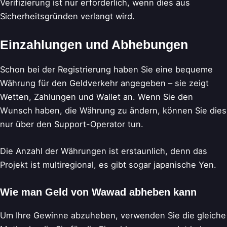
Verifizierung ist nur erforderlich, wenn dies aus
Sicherheitsgründen verlangt wird.
Einzahlungen und Abhebungen
Schon bei der Registrierung haben Sie eine bequeme
Währung für den Geldverkehr angegeben – sie zeigt
Wetten, Zahlungen und Wallet an. Wenn Sie den
Wunsch haben, die Währung zu ändern, können Sie dies
nur über den Support-Operator tun.
Die Anzahl der Währungen ist erstaunlich, denn das
Projekt ist multiregional, es gibt sogar japanische Yen.
Wie man Geld von Wawad abheben kann
Um Ihre Gewinne abzuheben, verwenden Sie die gleiche