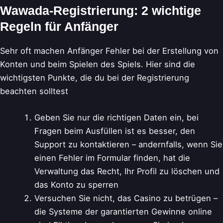
Wawada-Registrierung: 2 wichtige
Regeln für Anfänger
Sehr oft machen Anfänger Fehler bei der Erstellung von
Konten und beim Spielen des Spiels. Hier sind die
wichtigsten Punkte, die du bei der Registrierung
beachten solltest
Geben Sie nur die richtigen Daten ein, bei
Fragen beim Ausfüllen ist es besser, den
Support zu kontaktieren – andernfalls, wenn Sie
einen Fehler im Formular finden, hat die
Verwaltung das Recht, Ihr Profil zu löschen und
das Konto zu sperren
Versuchen Sie nicht, das Casino zu betrügen –
die Systeme der garantierten Gewinne online