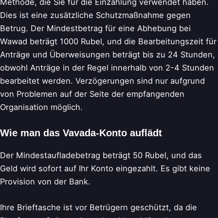
Methode, die Sie für die Einzahlung verwendet haben.
Dies ist eine zusätzliche Schutzmaßnahme gegen
Betrug. Der Mindestbetrag für eine Abhebung bei
Wawad beträgt 1000 Rubel, und die Bearbeitungszeit für
Anträge und Überweisungen beträgt bis zu 24 Stunden,
obwohl Anträge in der Regel innerhalb von 2-4 Stunden
bearbeitet werden. Verzögerungen sind nur aufgrund
von Problemen auf der Seite der empfangenden
Organisation möglich.
Wie man das Vavada-Konto auflädt
Der Mindestaufladebetrag beträgt 50 Rubel, und das
Geld wird sofort auf Ihr Konto eingezahlt. Es gibt keine
Provision von der Bank.
Ihre Brieftasche ist vor Betrügern geschützt, da die