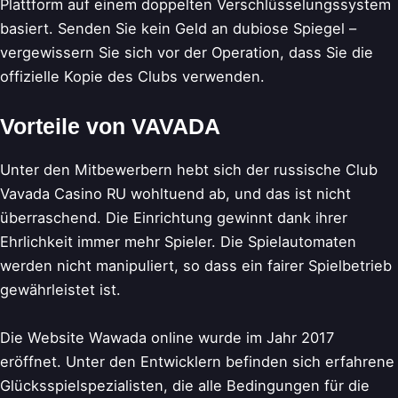
Plattform auf einem doppelten Verschlüsselungssystem
basiert. Senden Sie kein Geld an dubiose Spiegel –
vergewissern Sie sich vor der Operation, dass Sie die
offizielle Kopie des Clubs verwenden.
Vorteile von VAVADA
Unter den Mitbewerbern hebt sich der russische Club
Vavada Casino RU wohltuend ab, und das ist nicht
überraschend. Die Einrichtung gewinnt dank ihrer
Ehrlichkeit immer mehr Spieler. Die Spielautomaten
werden nicht manipuliert, so dass ein fairer Spielbetrieb
gewährleistet ist.
Die Website Wawada online wurde im Jahr 2017
eröffnet. Unter den Entwicklern befinden sich erfahrene
Glücksspielspezialisten, die alle Bedingungen für die