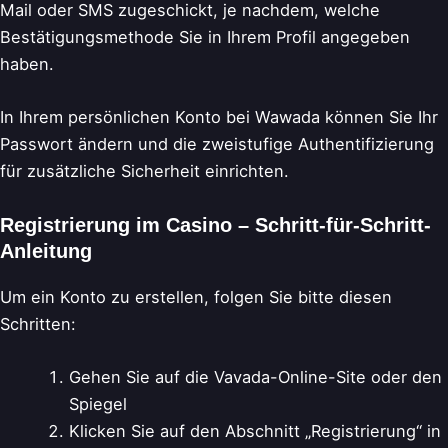
Mail oder SMS zugeschickt, je nachdem, welche
Bestätigungsmethode Sie in Ihrem Profil angegeben
haben.
In Ihrem persönlichen Konto bei Wawada können Sie Ihr
Passwort ändern und die zweistufige Authentifizierung
für zusätzliche Sicherheit einrichten.
Registrierung im Casino – Schritt-für-Schritt-
Anleitung
Um ein Konto zu erstellen, folgen Sie bitte diesen
Schritten:
Gehen Sie auf die Vavada-Online-Site oder den
Spiegel
Klicken Sie auf den Abschnitt „Registrierung“ in