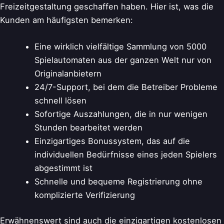
Freizeitgestaltung geschaffen haben. Hier ist, was die
Kunden am häufigsten bemerken:
Eine wirklich vielfältige Sammlung von 5000
Spielautomaten aus der ganzen Welt nur von
Originalanbietern
24/7-Support, bei dem die Betreiber Probleme
schnell lösen
Sofortige Auszahlungen, die in nur wenigen
Stunden bearbeitet werden
Einzigartiges Bonussystem, das auf die
individuellen Bedürfnisse eines jeden Spielers
abgestimmt ist
Schnelle und bequeme Registrierung ohne
komplizierte Verifizierung
Erwähnenswert sind auch die einzigartigen kostenlosen