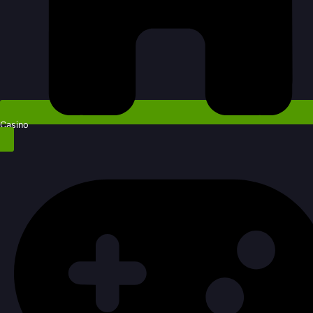
Casino