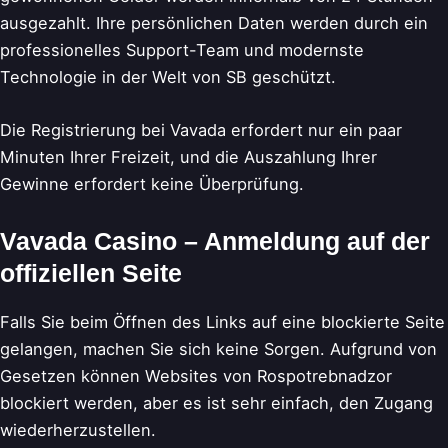
ausgezahlt. Ihre persönlichen Daten werden durch ein
professionelles Support-Team und modernste
Technologie in der Welt von SB geschützt.
Die Registrierung bei Vavada erfordert nur ein paar
Minuten Ihrer Freizeit, und die Auszahlung Ihrer
Gewinne erfordert keine Überprüfung.
Vavada Casino – Anmeldung auf der
offiziellen Seite
Falls Sie beim Öffnen des Links auf eine blockierte Seite
gelangen, machen Sie sich keine Sorgen. Aufgrund von
Gesetzen können Websites von Rospotrebnadzor
blockiert werden, aber es ist sehr einfach, den Zugang
wiederherzustellen.