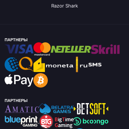
Razor Shark
ПАРТНЕРЫ
ПАРТНЕРЫ