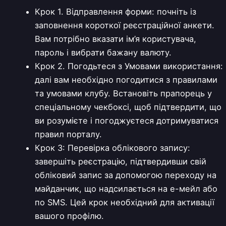
Крок 1. Відправлення форми: почніть із
заповнення короткої реєстраційної анкети.
Вам потрібно вказати ім’я користувача,
пароль і вибрати бажану валюту.
Крок 2. Погодьтеся з Умовами використання:
далі вам необхідно погодитися з правилами
та умовами клубу. Встановіть прапорець у
спеціальному чекбоксі, щоб підтвердити, що
ви розумієте і погоджуєтеся дотримуватися
правил порталу.
Крок 3: Перевірка облікового запису:
завершіть реєстрацію, підтвердивши свій
обліковий запис за допомогою переходу на
майданчик, що надсилається на е-мейл або
по SMS. Цей крок необхідний для активації
вашого профілю.