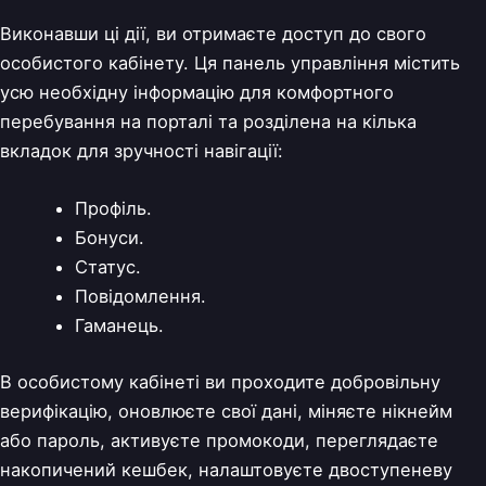
Виконавши ці дії, ви отримаєте доступ до свого
особистого кабінету. Ця панель управління містить
усю необхідну інформацію для комфортного
перебування на порталі та розділена на кілька
вкладок для зручності навігації:
Профіль.
Бонуси.
Статус.
Повідомлення.
Гаманець.
В особистому кабінеті ви проходите добровільну
верифікацію, оновлюєте свої дані, міняєте нікнейм
або пароль, активуєте промокоди, переглядаєте
накопичений кешбек, налаштовуєте двоступеневу