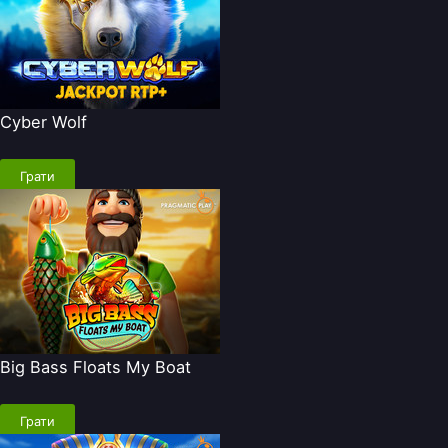
Cyber Wolf
Грати
Big Bass Floats My Boat
Грати