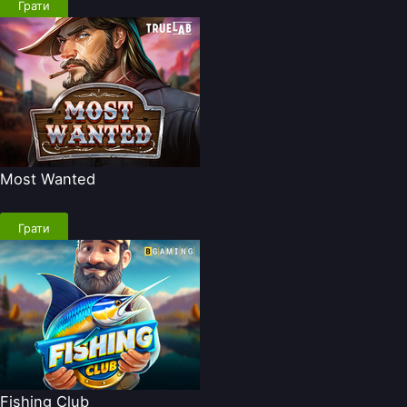
Грати
Most Wanted
Грати
Fishing Club