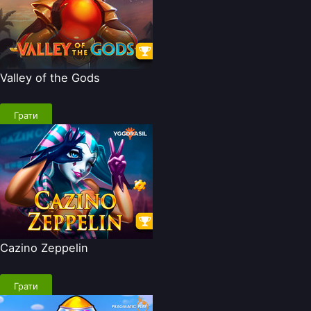
Valley of the Gods
Грати
Cazino Zeppelin
Грати