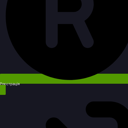
Реєстрація