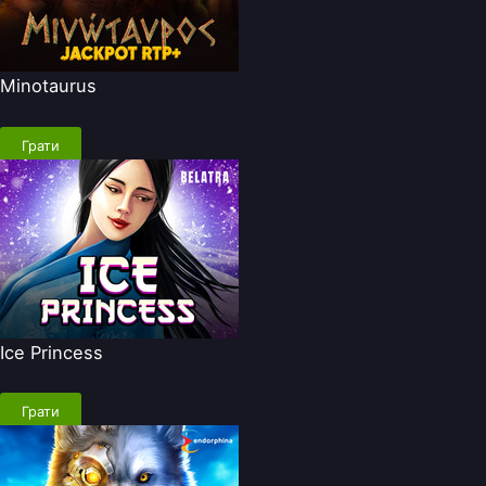
Minotaurus
Грати
Ice Princess
Грати