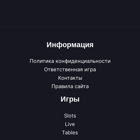
Информация
Политика конфиденциальности
Ответственная игра
Контакты
Правила сайта
Игры
Slots
Live
Tables