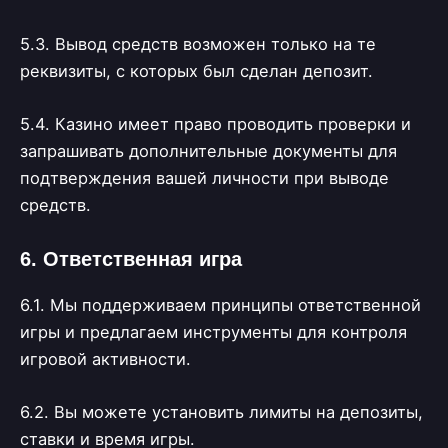
5.3. Вывод средств возможен только на те
реквизиты, с которых был сделан депозит.
5.4. Казино имеет право проводить проверки и
запрашивать дополнительные документы для
подтверждения вашей личности при выводе
средств.
6. Ответственная игра
6.1. Мы поддерживаем принципы ответственной
игры и предлагаем инструменты для контроля
игровой активности.
6.2. Вы можете установить лимиты на депозиты,
ставки и время игры.