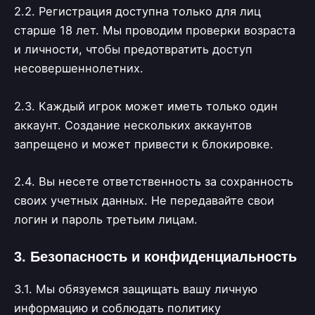
2.2. Регистрация доступна только для лиц
старше 18 лет. Мы проводим проверки возраста
и личности, чтобы предотвратить доступ
несовершеннолетних.
2.3. Каждый игрок может иметь только один
аккаунт. Создание нескольких аккаунтов
запрещено и может привести к блокировке.
2.4. Вы несете ответственность за сохранность
своих учетных данных. Не передавайте свои
логин и пароль третьим лицам.
3. Безопасность и конфиденциальность
3.1. Мы обязуемся защищать вашу личную
информацию и соблюдать политику