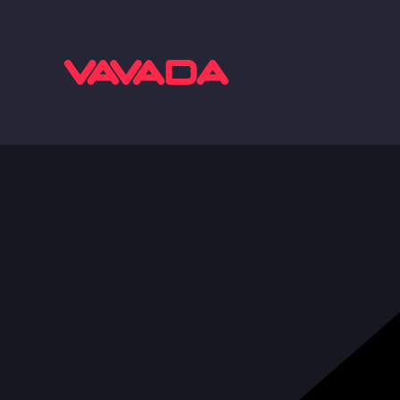
İçeriğe
atla