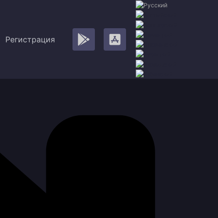
Регистрация