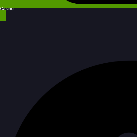
Casino